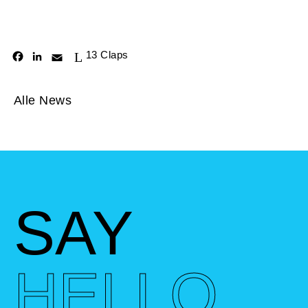
13
Claps
Facebook
LinkedIn
Email
Alle
News
SAY
HELLO