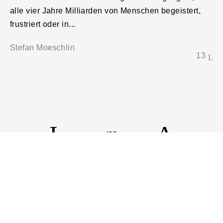
alle vier Jahre Milliarden von Menschen begeistert,
un
frustriert oder in...
Za
Stefan Moeschlin
Sa
13
/08