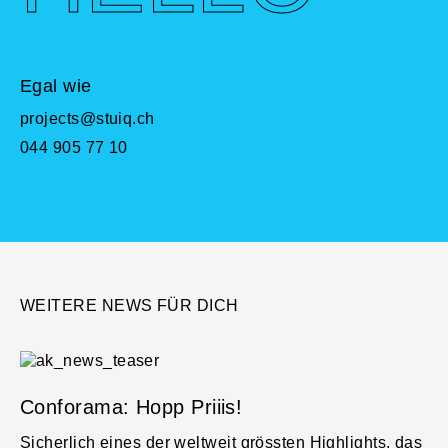
Egal wie
projects@stuiq.ch
044 905 77 10
WEITERE NEWS FÜR DICH
Conforama: Hopp Priiis!
D
Sicherlich eines der weltweit grössten Highlights, das
Au