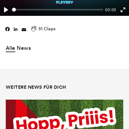
00:00
Play
En
ful
31
Claps
Facebook
LinkedIn
Email
Alle
News
WEITERE NEWS FÜR DICH