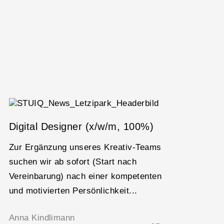
Digital Designer (x/w/m, 100%)
Som
FIT
Zur Ergänzung unseres Kreativ-Teams
Perf
suchen wir ab sofort (Start nach
Nimm
Vereinbarung) nach einer kompetenten
dich
und motivierten Persönlichkeit...
gut..
Anna Kindlimann