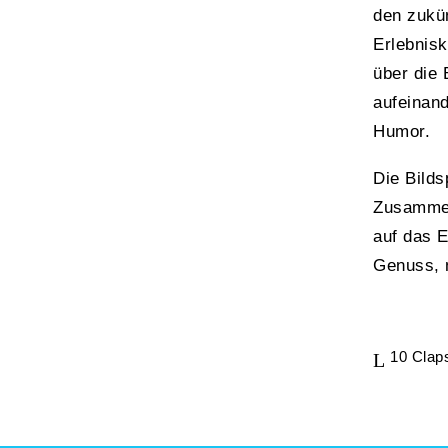
den zukün
Erlebnis
über die 
aufeinand
Humor.
Die Bilds
Zusammeng
auf das 
Genuss, 
10
Clap