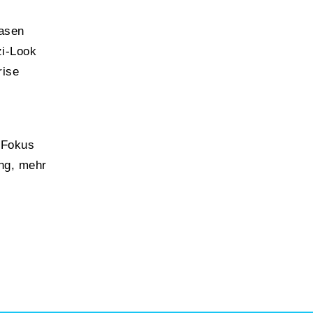
hasen
zi-Look
rise
n Fokus
ng, mehr