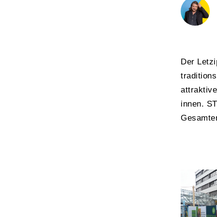
Der Letz
tradition
attraktiv
innen. S
Gesamter