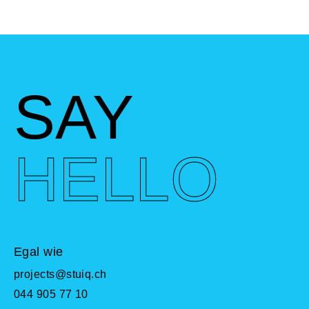
f
u
l
l
s
SAY
c
r
e
e
HELLO
n
Egal wie
projects@stuiq.ch
044 905 77 10