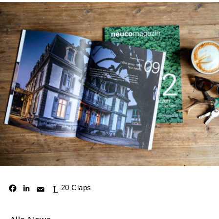
Unmute
20
Claps
Facebook
LinkedIn
Email