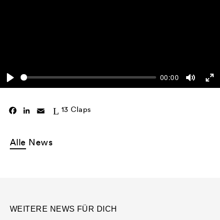
00:00
Play
Mute
En
ful
13
Claps
Facebook
LinkedIn
Email
Alle
News
WEITERE NEWS FÜR DICH